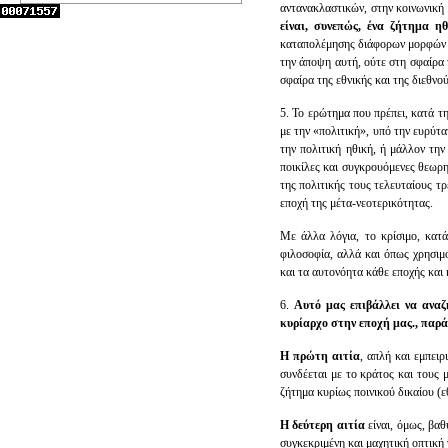
αντανακλαστικών, στην κοινωνική
είναι, συνεπώς, ένα ζήτημα η
καταπολέμησης διάφορων μορφών ο
την άποψη αυτή, ούτε στη σφαίρα 
σφαίρα της εθνικής και της διεθνο
5. Το ερώτημα που πρέπει, κατά τη 
με την «πολιτική», υπό την ευρύτα
την πολιτική ηθική, ή μάλλον την 
ποικίλες και συγκρουόμενες θεωρη
της πολιτικής τους τελευταίους τ
εποχή της μέτα-νεοτερικότητας.
Με άλλα λόγια, το κρίσιμο, κατά
φιλοσοφία, αλλά και όπως χρησιμοπ
και τα αυτονόητα κάθε εποχής και 
6.
Αυτό μας επιβάλλει να αναζ
κυρίαρχο στην εποχή μας., παρά
Η πρώτη αιτία
, απλή και εμπειρ
συνδέεται με το κράτος και τους μ
ζήτημα κυρίως ποινικού δικαίου (εθ
Η δεύτερη αιτία
είναι, όμως, βαθ
συγκεκριμένη και μαχητική οπτική 