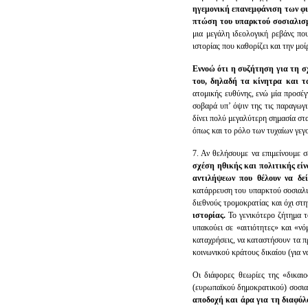
ηγεμονική επανεμφάνιση των φι
πτώση του υπαρκτού σοσιαλισμ
μια μεγάλη ιδεολογική ρεβάνς π
ιστορίας που καθορίζει και την μο
Εννοώ ότι η συζήτηση για τη σ
του, δηλαδή τα κίνητρα και τ
ατομικής ευθύνης, ενώ μία προσέγ
σοβαρά υπ’ όψιν της τις παραγωγι
δίνει πολύ μεγαλύτερη σημασία στ
όπως και το ρόλο των τυχαίων γεγο
7. Αν θελήσουμε να επιμείνουμε 
σχέση ηθικής και πολιτικής ε
αντιλήψεων που θέλουν να δεί
κατάρρευση του υπαρκτού σοσιαλισ
διεθνούς τρομοκρατίας και όχι στ
ιστορίας.
Το γενικότερο ζήτημα τ
υπακούει σε «αιτιότητες» και «νό
καταχρήσεις, να καταστήσουν τα π
κοινωνικού κράτους δικαίου (για 
Οι διάφορες θεωρίες της «δικαι
(ευρωπαϊκού δημοκρατικού) σοσιαλ
αποδοχή και άρα για τη διαφύλ