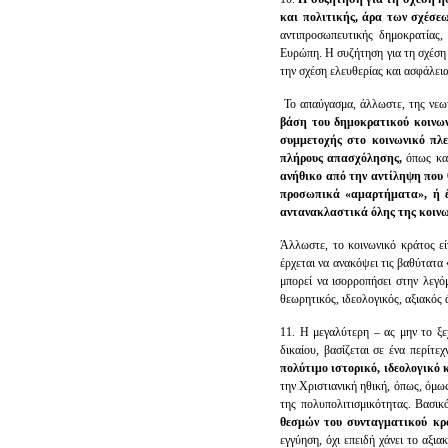
και πολιτικής, άρα των σχέσεω
αντιπροσωπευτικής δημοκρατίας,
Ευρώπη. Η συζήτηση για τη σχέση η
την σχέση ελευθερίας και ασφάλει
Το απαύγασμα, άλλωστε, της νεω
βάση του δημοκρατικού κοινωνι
συμμετοχής στο κοινωνικό πλε
πλήρους απασχόλησης,
όπως και
ανήθικο από την αντίληψη που θ
προσωπικά «αμαρτήματα», ή έ
αντανακλαστικά όλης της κοινω
Άλλωστε, το κοινωνικό κράτος είν
έρχεται να ανακόψει τις βαθύτατα 
μπορεί να ισορροπήσει στην λεγό
θεωρητικός, ιδεολογικός, αξιακός
11. Η μεγαλύτερη – ας μην το ξε
δικαίου, βασίζεται σε ένα περίτε
πολύτιμο ιστορικό, ιδεολογικό
την Χριστιανική ηθική, όπως, όμω
της πολυπολιτισμικότητας. Βασικ
θεσμών του συνταγματικού κρ
εγγύηση, όχι επειδή χάνει το αξια