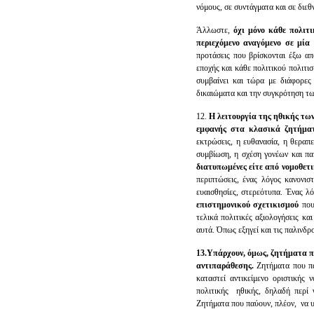
νόμους, σε συντάγματα και σε διεθ
Άλλωστε,
όχι μόνο κάθε πολιτι
περιεχόμενο αναγόμενο σε μία 
προτάσεις που βρίσκονται έξω απ
εποχής και κάθε πολιτικού πολιτισ
συμβαίνει και τώρα με διάφορες 
δικαιώματα και την συγκρότηση τω
12.
Η λειτουργία της ηθικής τω
εμφανής στα κλασικά ζητήματ
εκτρώσεις, η ευθανασία, η θεραπ
συμβίωση, η σχέση γονέων και πα
διατυπωμένες είτε από νομοθετι
περιπτώσεις, ένας λόγος κανονισ
ευαισθησίες, στερεότυπα. Ένας λό
επιστημονικού σχετικισμού
που 
τελικά πολιτικές αξιολογήσεις κα
αυτά. Όπως εξηγεί και τις παλινδ
13.Υπάρχουν, όμως, ζητήματα πο
αντιπαράθεσης.
Ζητήματα που παύ
καταστεί αντικείμενο οριστικής
πολιτικής ηθικής, δηλαδή περί 
Ζητήματα που παύουν, πλέον, να υ