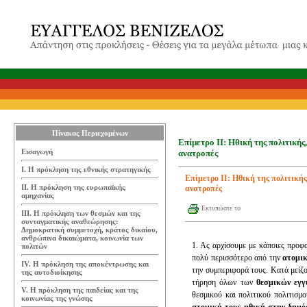
Πίνακας Περιεχομένων
Επίμετρο ΙΙ: Ηθική της πολιτικής
Εισαγωγή
ανατροπές
Ι. Η πρόκληση της εθνικής στρατηγικής
Επίμετρο ΙΙ: Ηθική της πολιτικής
ΙΙ. Η πρόκληση της ευρωπαϊκής
ανατροπές
αμηχανίας
Εκτυπώστε το
ΙΙΙ. Η πρόκληση των θεσμών και της
συνταγματικής αναθεώρησης:
Δημοκρατική συμμετοχή, κράτος δικαίου,
ανθρώπινα δικαιώματα, κοινωνία των
1. Ας αρχίσουμε με κάποιες προφα
πολιτών
πολύ περισσότερο από την
ατομικ
IV. Η πρόκληση της αποκέντρωσης και
την συμπεριφορά τους. Κατά μείζο
της αυτοδιοίκησης
τήρηση όλων των
θεσμικών εγγ
V. Η πρόκληση της παιδείας και της
θεσμικού και πολιτικού πολιτισμο
κοινωνίας της γνώσης