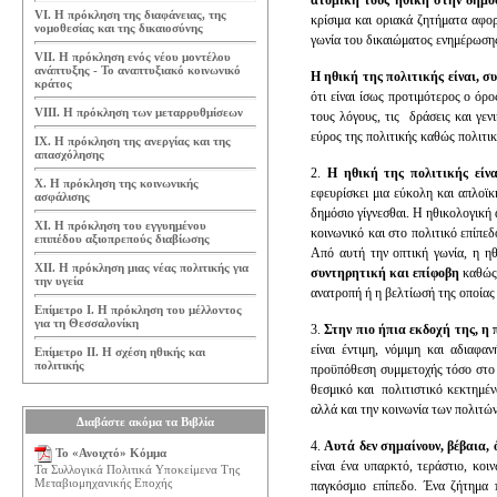
ατομική τους ηθική στην δημόσ
VI. Η πρόκληση της διαφάνειας, της
κρίσιμα και οριακά ζητήματα αφορ
νομοθεσίας και της δικαιοσύνης
γωνία του δικαιώματος ενημέρωσης 
VII. Η πρόκληση ενός νέου μοντέλου
ανάπτυξης - Το αναπτυξιακό κοινωνικό
Η ηθική της πολιτικής είναι, 
κράτος
ότι είναι ίσως προτιμότερος ο όρ
VIII. Η πρόκληση των μεταρρυθμίσεων
τους λόγους, τις δράσεις και γεν
εύρος της πολιτικής καθώς πολιτικ
IX. Η πρόκληση της ανεργίας και της
απασχόλησης
2.
Η ηθική της πολιτικής είνα
Χ. Η πρόκληση της κοινωνικής
εφευρίσκει μια εύκολη και απλοϊ
ασφάλισης
δημόσιο γίγνεσθαι. Η ηθικολογική 
ΧΙ. Η πρόκληση του εγγυημένου
κοινωνικό και στο πολιτικό επίπε
επιπέδου αξιοπρεπούς διαβίωσης
Από αυτή την οπτική γωνία, η ηθ
ΧΙΙ. Η πρόκληση μιας νέας πολιτικής για
συντηρητική και επίφοβη
καθώς 
την υγεία
ανατροπή ή η βελτίωσή της οποίας
Επίμετρο Ι. Η πρόκληση του μέλλοντος
για τη Θεσσαλονίκη
3.
Στην πιο ήπια εκδοχή της, η 
είναι έντιμη, νόμιμη και αδιαφ
Επίμετρο ΙΙ. Η σχέση ηθικής και
πολιτικής
προϋπόθεση συμμετοχής τόσο στο κ
θεσμικό και πολιτιστικό κεκτημέν
αλλά και την κοινωνία των πολιτών
Διαβάστε ακόμα τα Βιβλία
4.
Αυτά δεν σημαίνουν, βέβαια, 
Το «Ανοιχτό» Κόμμα
είναι ένα υπαρκτό, τεράστιο, κοι
Τα Συλλογικά Πολιτικά Υποκείμενα Της
Μεταβιομηχανικής Εποχής
παγκόσμιο επίπεδο. Ένα ζήτημα