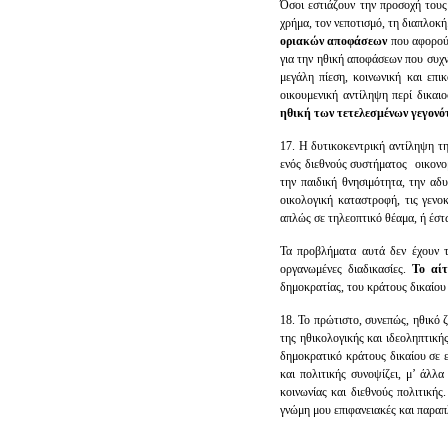
Όσοι εστιάζουν την προσοχή τους 
χρήμα, τον νεποτισμό, τη διαπλοκή
οριακών αποφάσεων
που αφορούν
για την ηθική αποφάσεων που συχ
μεγάλη πίεση, κοινωνική και επ
οικουμενική αντίληψη περί δικαι
ηθική των τετελεσμένων γεγονό
17. Η δυτικοκεντρική αντίληψη τ
ενός διεθνούς συστήματος οικονομ
την παιδική θνησιμότητα, την αδυ
οικολογική καταστροφή, τις γενο
απλώς σε τηλεοπτικό θέαμα, ή έστ
Τα προβλήματα αυτά δεν έχουν τ
οργανωμένες διαδικασίες.
Το αί
δημοκρατίας, του κράτους δικαίου
18. Το πρώτιστο, συνεπώς, ηθικό 
της ηθικολογικής και ιδεοληπτικ
δημοκρατικό κράτους δικαίου σε ε
και πολιτικής συνοψίζει, μ’ άλλα
κοινωνίας και διεθνούς πολιτικής
γνώμη μου επιφανειακές και παραπ