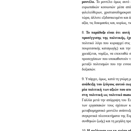
μοντέλο.
Το μοντέλο όμως αυτό δ
ευρωπαϊκών κοινωνιών μέσα από 
φιλελεύθερων, χριστιανοδημοκρα
τώρα, άλλοτε εξιδανικευμένο και 
αξία, τις δοκιμασίες και, κυρίως,
8.
Το παράδοξο είναι ότι αυτή
προσέγγισης της πολιτικής, έχ
πολιτικό λόγο που κυριαρχεί στι
πουριτανικής καταγωγής) και τη
χρειάζεται, νομίζω, να επεκταθώ 
προσεγγίσεων που υποκαθιστούν τ
μεταξύ πολιτισμών που την εννο
δοξασιών.
9. Υπάρχει, όμως, κατά τη γνώμη μ
ανάδειξη του ζεύγους αυτού εκ
μία πολιτική των αξιών που απ
στη πολιτική ως πολιτικό
mana
Γαλλία μετά την απόρριψη του Ευ
των εργασιακών τους σχέσεων κα
μεταβιομηχανικό μοντέλο ανάπτυξη
συγκριτικά πλεονεκτήματα της Ευ
συνθηκών ζωής) και τη μεγάλη προ
10.
Η συζήτηση για τη σχέση ηθ