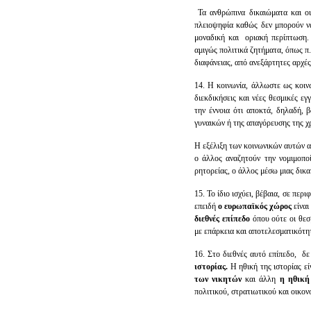
Τα ανθρώπινα δικαιώματα και οι 
πλειοψηφία καθώς δεν μπορούν ν
μοναδική και οριακή περίπτωση
αμιγώς πολιτικά ζητήματα, όπως π.
διαφάνειας, από ανεξάρτητες αρχές
14. Η κοινωνία, άλλωστε ως κοινω
διεκδικήσεις και νέες θεσμικές εγ
την έννοια ότι αποκτά, δηλαδή, 
γυναικών ή της απαγόρευσης της χρ
Η εξέλιξη των κοινωνικών αυτών α
ο άλλος αναζητούν την νομιμοπο
ρητορείας, ο άλλος μέσω μιας δικα
15. Το ίδιο ισχύει, βέβαια, σε π
επειδή
ο ευρωπαϊκός χώρος
είναι
διεθνές επίπεδο
όπου ούτε οι θεσ
με επάρκεια και αποτελεσματικότητ
16. Στο διεθνές αυτό επίπεδο, δε
ιστορίας.
Η ηθική της ιστορίας εί
των νικητών
και άλλη
η ηθική
πολιτικού, στρατιωτικού και οικον