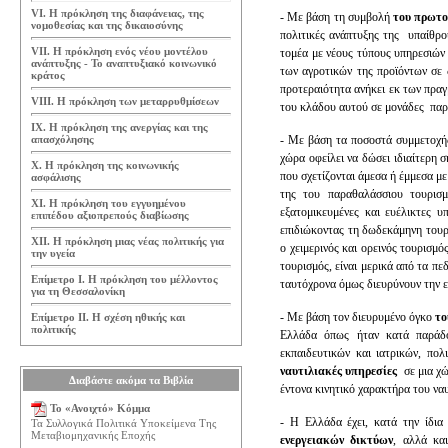
VI. Η πρόκληση της διαφάνειας, της
- Με βάση τη συμβολή
του πρωτο
νομοθεσίας και της δικαιοσύνης
πολιτικές ανάπτυξης της υπαίθρ
VII. Η πρόκληση ενός νέου μοντέλου
τομέα με νέους τύπους υπηρεσιών 
ανάπτυξης - Το αναπτυξιακό κοινωνικό
των αγροτικών της προϊόντων σε 
κράτος
προτεραιότητα ανήκει εκ των πρ
VIII. Η πρόκληση των μεταρρυθμίσεων
του κλάδου αυτού σε μονάδες παραγ
IX. Η πρόκληση της ανεργίας και της
απασχόλησης
- Με βάση τα ποσοστά συμμετοχ
χώρα οφείλει να δώσει ιδιαίτερη σ
Χ. Η πρόκληση της κοινωνικής
που σχετίζονται άμεσα ή έμμεσα με
ασφάλισης
της του παραθαλάσσιου τουρισμ
ΧΙ. Η πρόκληση του εγγυημένου
εξατομικευμένες και ευέλικτες 
επιπέδου αξιοπρεπούς διαβίωσης
επιδιώκοντας τη δωδεκάμηνη τουρισ
ΧΙΙ. Η πρόκληση μιας νέας πολιτικής για
ο χειμερινός και ορεινός τουρισμό
την υγεία
τουρισμός, είναι μερικά από τα π
Επίμετρο Ι. Η πρόκληση του μέλλοντος
ταυτόχρονα όμως διευρύνουν την ε
για τη Θεσσαλονίκη
- Με βάση τον διευρυμένο όγκο
το
Επίμετρο ΙΙ. Η σχέση ηθικής και
πολιτικής
Ελλάδα όπως ήταν κατά παράδο
εκπαιδευτικών και ιατρικών, πο
ναυτιλιακές υπηρεσίες
σε μια χώ
Διαβάστε ακόμα τα Βιβλία
έντονα κινητικό χαρακτήρα του να
Το «Ανοιχτό» Κόμμα
- Η Ελλάδα έχει, κατά την ίδια
Τα Συλλογικά Πολιτικά Υποκείμενα Της
Μεταβιομηχανικής Εποχής
ενεργειακών δικτύων
, αλλά κ