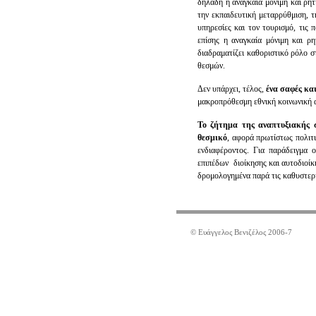
δηλαδή η αναγκαία μόνιμη και ρητή
την εκπαιδευτική μεταρρύθμιση, τ
υπηρεσίες και τον τουρισμό, τις 
επίσης η αναγκαία μόνιμη και ρ
διαδραματίζει καθοριστικό ρόλο σ
θεσμών.
Δεν υπάρχει, τέλος,
ένα σαφές κα
μακροπρόθεσμη εθνική κοινωνική α
Το ζήτημα της αναπτυξιακής σ
θεσμικό
, αφορά πρωτίστως πολιτι
ενδιαφέροντος. Για παράδειγμα ο
επιπέδων διοίκησης και αυτοδιοί
δρομολογημένα παρά τις καθυστερή
© Ευάγγελος Βενιζέλος 2006-7