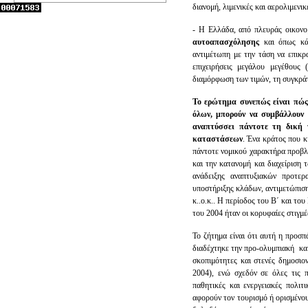
διανομή, λιμενικές και αερολιμενικ
- Η Ελλάδα, από πλευράς οικονο
αυτοαπασχόλησης
και όπως κά
αντιμέτωπη με την τάση να επικ
επιχειρήσεις μεγάλου μεγέθους 
διαμόρφωση των τιμών, τη συγκρά
Το ερώτημα συνεπώς είναι πώς
όλων, μπορούν να συμβάλλουν 
αναπτύσσει πάντοτε τη δική 
καταστάσεων
. Ένα κράτος που κι
πάντοτε νομικού χαρακτήρα προβλ
και την κατανομή και διαχείριση 
ανάδειξης αναπτυξιακών προτερ
υποστήριξης κλάδων, αντιμετώπισ
κ..ο.κ.. Η περίοδος του Β΄ και τ
του 2004 ήταν οι κορυφαίες στιγμέ
Το ζήτημα είναι ότι αυτή η προσπ
διαδέχτηκε την προ-ολυμπιακή κα
σκοπιμότητες και στενές δημοσιο
2004), ενώ σχεδόν σε όλες τις π
παθητικές και ενεργειακές πολιτ
αφορούν τον τουρισμό ή ορισμένου