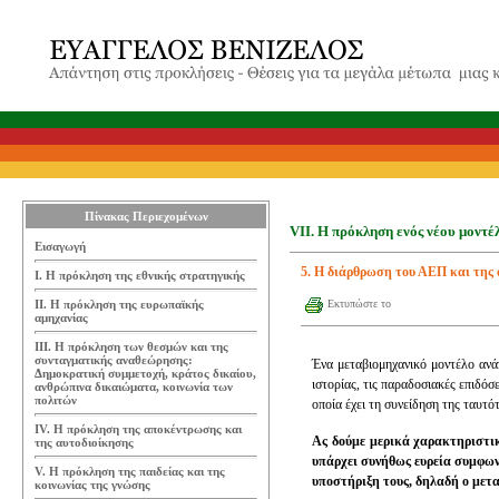
Πίνακας Περιεχομένων
VII. Η πρόκληση ενός νέου μοντέ
Εισαγωγή
5. Η διάρθρωση του ΑΕΠ και της
Ι. Η πρόκληση της εθνικής στρατηγικής
ΙΙ. Η πρόκληση της ευρωπαϊκής
Εκτυπώστε το
αμηχανίας
ΙΙΙ. Η πρόκληση των θεσμών και της
συνταγματικής αναθεώρησης:
Ένα μεταβιομηχανικό μοντέλο ανά
Δημοκρατική συμμετοχή, κράτος δικαίου,
ιστορίας, τις παραδοσιακές επιδόσ
ανθρώπινα δικαιώματα, κοινωνία των
πολιτών
οποία έχει τη συνείδηση της ταυτό
IV. Η πρόκληση της αποκέντρωσης και
Ας δούμε μερικά χαρακτηριστι
της αυτοδιοίκησης
υπάρχει συνήθως ευρεία συμφων
V. Η πρόκληση της παιδείας και της
υποστήριξη τους, δηλαδή ο μετ
κοινωνίας της γνώσης