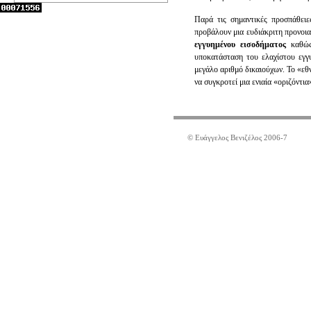
Παρά τις σημαντικές προσπάθει
προβάλουν μια ευδιάκριτη προνοια
εγγυημένου εισοδήματος
καθώς 
υποκατάσταση του ελαχίστου εγγ
μεγάλο αριθμό δικαιούχων. Το «εθ
να συγκροτεί μια ενιαία «οριζόντια
© Ευάγγελος Βενιζέλος 2006-7