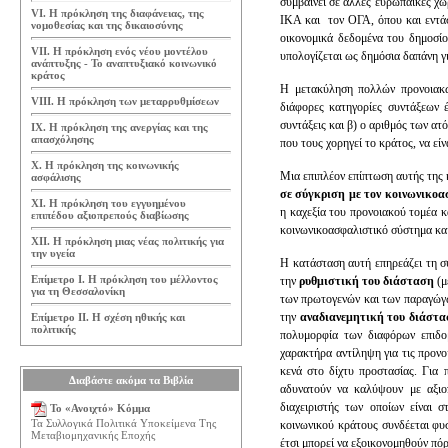
συμβαίνει σε άλλες ευρωπαϊκές χώ
VI. Η πρόκληση της διαφάνειας, της
ΙΚΑ και τον ΟΓΑ, όπου και εντάσ
νομοθεσίας και της δικαιοσύνης
οικονομικά δεδομένα του δημοσίο
VII. Η πρόκληση ενός νέου μοντέλου
υπολογίζεται ως δημόσια δαπάνη γ
ανάπτυξης - Το αναπτυξιακό κοινωνικό
κράτος
Η μετακύληση πολλών προνοιακώ
VIII. Η πρόκληση των μεταρρυθμίσεων
διάφορες κατηγορίες συντάξεων έ
συντάξεις και β) ο αριθμός των α
IX. Η πρόκληση της ανεργίας και της
απασχόλησης
που τους χορηγεί το κράτος, να εί
Χ. Η πρόκληση της κοινωνικής
Μια επιπλέον επίπτωση αυτής της
ασφάλισης
σε σύγκριση με τον κοινωνικοα
ΧΙ. Η πρόκληση του εγγυημένου
η καχεξία του προνοιακού τομέα κ
επιπέδου αξιοπρεπούς διαβίωσης
κοινωνικοασφαλιστικό σύστημα και
ΧΙΙ. Η πρόκληση μιας νέας πολιτικής για
την υγεία
Η κατάσταση αυτή επηρεάζει τη σ
Επίμετρο Ι. Η πρόκληση του μέλλοντος
την
ρυθμιστική του διάσταση
(μ
για τη Θεσσαλονίκη
των πρωτογενών και των παραγώγ
την
αναδιανεμητική του διάστ
Επίμετρο ΙΙ. Η σχέση ηθικής και
πολιτικής
πολυμορφία των διαφόρων επιδο
χαρακτήρα αντίληψη για τις προνο
κενά στο δίχτυ προστασίας. Για 
Διαβάστε ακόμα τα Βιβλία
αδυνατούν να καλύψουν με αξιοπ
διαχειριστής των οποίων είναι σ
Το «Ανοιχτό» Κόμμα
Τα Συλλογικά Πολιτικά Υποκείμενα Της
κοινωνικού κράτους συνδέεται φυ
Μεταβιομηχανικής Εποχής
έτσι μπορεί να εξοικονομηθούν πόρ