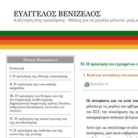
Πίνακας Περιεχομένων
ΧΙ. Η πρόκληση του εγγυημένου 
Εισαγωγή
1. Κενά και αντιφάσεις του κοινω
Ι. Η πρόκληση της εθνικής στρατηγικής
ΙΙ. Η πρόκληση της ευρωπαϊκής
Εκτυπώστε το
αμηχανίας
ΙΙΙ. Η πρόκληση των θεσμών και της
συνταγματικής αναθεώρησης:
Οι αντιφάσεις και τα κενά το
Δημοκρατική συμμετοχή, κράτος δικαίου,
μάλιστα με τις μεγάλες και εμβλημ
ανθρώπινα δικαιώματα, κοινωνία των
πολιτών
του ΕΣΥ, την ολοκλήρωση της αρ
καταγράφτηκαν ανάλογου βεληνεκο
IV. Η πρόκληση της αποκέντρωσης και
της αυτοδιοίκησης
Αυτό έχει ως αποτέλεσμα να αλλο
V. Η πρόκληση της παιδείας και της
συστήματος, γιατί αυτά επιβαρύνο
κοινωνίας της γνώσης