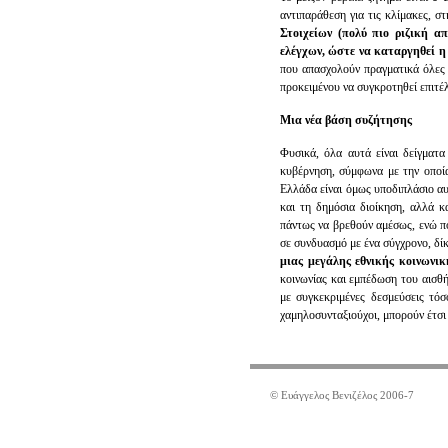
αντιπαράθεση για τις κλίμακες, σ
Στοιχείων (πολύ πιο ριζική α
ελέγχων, ώστε να καταργηθεί η
που απασχολούν πραγματικά όλες 
προκειμένου να συγκροτηθεί επιτέ
Μια νέα βάση συζήτησης
Φυσικά, όλα αυτά είναι δείγματα
κυβέρνηση, σύμφωνα με την οποία
Ελλάδα είναι όμως υποδιπλάσιο αυ
και τη δημόσια διοίκηση, αλλά κ
πάντως να βρεθούν αμέσως, ενώ π
σε συνδυασμό με ένα σύγχρονο, δί
μιας μεγάλης εθνικής κοινωνι
κοινωνίας και εμπέδωση του αισθή
με συγκεκριμένες δεσμεύσεις τό
χαμηλοσυνταξιούχοι, μπορούν έτσι 
© Ευάγγελος Βενιζέλος 2006-7