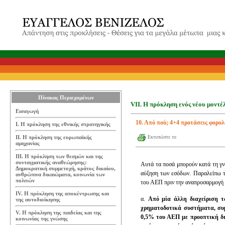
Πίνακας Περιεχομένων
VII. Η πρόκληση ενός νέου μοντέ
Εισαγωγή
10. Από πού; 4+4 προτάσεις φορολ
Ι. Η πρόκληση της εθνικής στρατηγικής
ΙΙ. Η πρόκληση της ευρωπαϊκής
Εκτυπώστε το
αμηχανίας
ΙΙΙ. Η πρόκληση των θεσμών και της
συνταγματικής αναθεώρησης:
Αυτά τα ποσά μπορούν κατά τη γν
Δημοκρατική συμμετοχή, κράτος δικαίου,
αύξηση των εσόδων. Παραλείπω τι
ανθρώπινα δικαιώματα, κοινωνία των
πολιτών
του ΑΕΠ πριν την αναπροσαρμογή 
IV. Η πρόκληση της αποκέντρωσης και
α.
Από μία άλλη διαχείριση 
της αυτοδιοίκησης
χρηματοδοτικά συστήματα, συ
V. Η πρόκληση της παιδείας και της
0,5% του ΑΕΠ με προοπτική δι
κοινωνίας της γνώσης