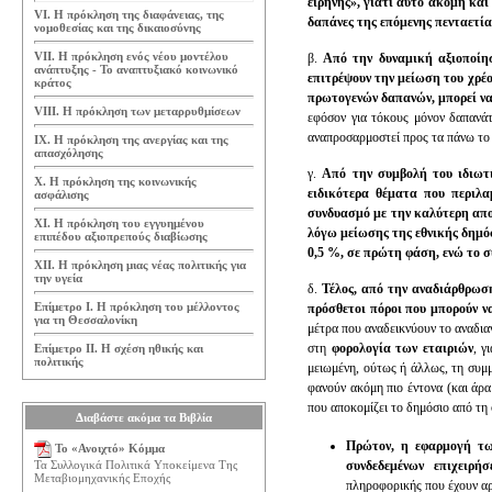
ειρήνης», γιατί αυτό ακόμη και
VI. Η πρόκληση της διαφάνειας, της
δαπάνες της επόμενης πενταετί
νομοθεσίας και της δικαιοσύνης
VII. Η πρόκληση ενός νέου μοντέλου
β.
Από την δυναμική αξιοποίη
ανάπτυξης - Το αναπτυξιακό κοινωνικό
επιτρέψουν την μείωση του χρέ
κράτος
πρωτογενών δαπανών, μπορεί να
VIII. Η πρόκληση των μεταρρυθμίσεων
εφόσον για τόκους μόνον δαπανά
αναπροσαρμοστεί προς τα πάνω το
IX. Η πρόκληση της ανεργίας και της
απασχόλησης
γ.
Από την συμβολή του ιδιωτ
Χ. Η πρόκληση της κοινωνικής
ειδικότερα θέματα που περιλ
ασφάλισης
συνδυασμό με την καλύτερη απ
ΧΙ. Η πρόκληση του εγγυημένου
λόγω μείωσης της εθνικής δημό
επιπέδου αξιοπρεπούς διαβίωσης
0,5 %, σε πρώτη φάση, ενώ το 
ΧΙΙ. Η πρόκληση μιας νέας πολιτικής για
την υγεία
δ.
Τέλος, από την αναδιάρθρωσ
Επίμετρο Ι. Η πρόκληση του μέλλοντος
πρόσθετοι πόροι που μπορούν ν
για τη Θεσσαλονίκη
μέτρα που αναδεικνύουν το αναδια
στη
φορολογία των εταιριών
, γ
Επίμετρο ΙΙ. Η σχέση ηθικής και
πολιτικής
μειωμένη, ούτως ή άλλως, τη συμ
φανούν ακόμη πιο έντονα (και άρ
που αποκομίζει το δημόσιο από τ
Διαβάστε ακόμα τα Βιβλία
Πρώτον, η εφαρμογή τω
Το «Ανοιχτό» Κόμμα
συνδεδεμένων επιχειρήσ
Τα Συλλογικά Πολιτικά Υποκείμενα Της
Μεταβιομηχανικής Εποχής
πληροφορικής που έχουν αρ