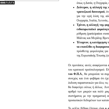
όπως η Δανία, η Ουγγαρία,
Δεύτερον, η αλλαγή της 
τραπεζικού δανεισμού
, ό
για την υγιή λύση της αύ
Ουγγαρία, Ιταλία, Λετονία,
Τρίτον, η αλλαγή της φο
ενδοευρωπαϊκό φορολογι
ρύθμιση (participation exe
Μάλτας και Μεγάλης Βρετα
Τέταρτον
,
η κατάργηση τ
να επανέλθει η διαφοροπ
πρόσθετης φορολογίας για
της Ευρωπαϊκής Ένωσης (εκ
Οι προτάσεις αυτές αναφέρονται
του κρατικού προϋπολογισμού. Ε
του Φ.Π.Α.
, θα μπορούσε να συμ
συνεχώς και έτσι φοβάμαι ότι έχ
έκδοση παραστατικών για όλες τις
θα διαφεύγει ούτως ή άλλως. Αυτ
αριθμό των μικρών και πολύ μικ
συστήματος με την πραγματική ο
προσωπικών δεδομένων των καταν
Το μείζον βέβαια ζήτημα είναι
ο 