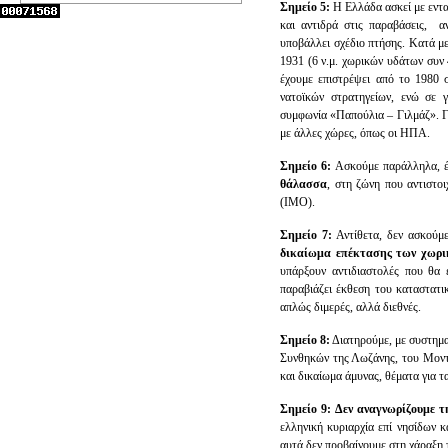
Σημείο 5:
Η Ελλάδα ασκεί με εντ
και αντιδρά στις παραβάσεις, α
υποβάλλει σχέδιο πτήσης. Κατά με
1931 (6 ν.μ. χωρικών υδάτων συν 
έχουμε επιστρέψει από το 1980 
νατοϊκών στρατηγείων, ενώ σε 
συμφωνία «Παπούλια – Γιλμάζ». Γν
με άλλες χώρες, όπως οι ΗΠΑ.
Σημείο 6:
Ασκούμε παράλληλα, έσ
θάλασσα
, στη ζώνη που αντιστο
(IMO).
Σημείο 7:
Αντίθετα, δεν ασκούμε
δικαίωμα επέκτασης των χωρικ
υπάρξουν αντιδιαστολές που θα 
παραβιάζει έκθεση του καταστατικ
απλώς διμερές, αλλά διεθνές.
Σημείο 8:
Διατηρούμε, με συστημα
Συνθηκών της Λωζάνης, του Μοντρ
και δικαίωμα άμυνας, θέματα για 
Σημείο 9:
Δεν αναγνωρίζουμε τ
ελληνική κυριαρχία επί νησίδων 
αυτά δεν προβαίνουμε στη χάραξη 