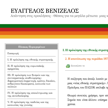
Πίνακας Περιεχομένων
Ι. Η πρόκληση της εθνικής στρατη
Εισαγωγή
2. Η αποτύπωση της περιόδου 197
Ι. Η πρόκληση της εθνικής στρατηγικής
ΙΙ. Η πρόκληση της ευρωπαϊκής
Εκτυπώστε το
αμηχανίας
ΙΙΙ. Η πρόκληση των θεσμών και της
συνταγματικής αναθεώρησης:
Η συζήτηση που άνοιξε λοιπόν με
Δημοκρατική συμμετοχή, κράτος δικαίου,
μιας «νέας εθνικής στρατηγικής». 
ανθρώπινα δικαιώματα, κοινωνία των
πολιτών
Πρόεδρος του ΠΑΣΟΚ ανέλαβε πρω
IV. Η πρόκληση της αποκέντρωσης και
Θεωρώ συνεπώς χρήσιμο, πριν απ
της αυτοδιοίκησης
Σημεία που είναι άλλοτε επίσημα
V. Η πρόκληση της παιδείας και της
χρόνια.
κοινωνίας της γνώσης