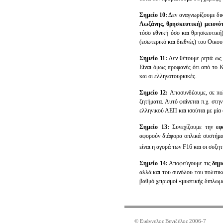
Σημείο 10:
Δεν αναγνωρίζουμε δικ
Λωζάνης, θρησκευτική) μειονό
τόσο εθνική όσο και θρησκευτική
(εσωτερικό και διεθνές) του Οικο
Σημείο 11:
Δεν θέτουμε ρητά ως 
Είναι όμως προφανές ότι από το 
και οι ελληνοτουρκικές.
Σημείο 12:
Αποσυνδέουμε, σε πο
ζητήματα. Αυτό φαίνεται π.χ. σ
ελληνικού ΑΕΠ και ισούται με μία
Σημείο 13:
Συνεχίζουμε την
εφ
αφορούν διάφορα οπλικά συστήματ
είναι η αγορά των F16 και οι συζη
Σημείο 14:
Αποφεύγουμε τις
δημ
αλλά και του συνόλου του πολιτικ
βαθμό χειρισμοί «μυστικής διπλωμ
© Ευάγγελος Βενιζέλος 2006-7