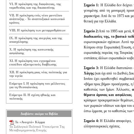
VI. Η πρόκληση της διαφάνειας, της
Σημείο 1:
Η Ελλάδα δεν δείχνει 
νομοθεσίας και της δικαιοσύνης
γενομένης από τη μονομερή προσ
VII. Η πρόκληση ενός νέου μοντέλου
χαρακτήρα. Από δε το 1975 και με
ανάπτυξης - Το αναπτυξιακό κοινωνικό
θετική για την Ελλάδα.
κράτος
VIII. Η πρόκληση των μεταρρυθμίσεων
Σημείο 2:
Από το 1995 και μετά, θ
διαδικασίες της, το βασικό πεδί
IX. Η πρόκληση της ανεργίας και της
απασχόλησης
ευρωτουρκικών σχέσεων. Αυτό προϋ
Κύπρου στην Ευρωπαϊκή Ένωση, αλλ
Χ. Η πρόκληση της κοινωνικής
ευρωπαϊκής πορείας της Τουρκίας π
ασφάλισης
ενστάσεις άλλων ευρωπαϊκών κυβε
ΧΙ. Η πρόκληση του εγγυημένου
επιπέδου αξιοπρεπούς διαβίωσης
Σημείο 3:
Η Ελλάδα διατυπώνει σ
ΧΙΙ. Η πρόκληση μιας νέας πολιτικής για
Χάγης
(και όχι από το Διεθνές Δ
την υγεία
Ιονίου έχει οριοθετηθεί συμβατικ
Επίμετρο Ι. Η πρόκληση του μέλλοντος
«βήμα προς βήμα» προσέγγισης, η 
για τη Θεσσαλονίκη
καθεστώς των Ιμίων. Άλλωστε,
α
θέματα άμυνας και ασφάλειας
.
Επίμετρο ΙΙ. Η σχέση ηθικής και
πολιτικής
κρίσιμων προκριματικών θεμάτων, 
των χωρικών υδάτων και άρα του ε
έστω έμμεσα, με το καθεστώς των 
Διαβάστε ακόμα τα Βιβλία
Σημείο 4:
Η Ελλάδα αποφεύγει, 
Το «Ανοιχτό» Κόμμα
ελληνοτουρκικές σχέσεις.
Τα Συλλογικά Πολιτικά Υποκείμενα Της
Μεταβιομηχανικής Εποχής