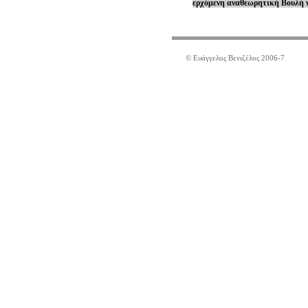
ερχόμενη αναθεωρητική Βουλή ν
© Ευάγγελος Βενιζέλος 2006-7