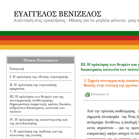
Πίνακας Περιεχομένων
ΙΙΙ. Η πρόκληση των θεσμών και 
Εισαγωγή
δικαιώματα, κοινωνία των πολιτ
Ι. Η πρόκληση της εθνικής στρατηγικής
3. Σημεία συνταγματικής συναίνε
ΙΙ. Η πρόκληση της ευρωπαϊκής
Βουλής στην επιλογή της ηγεσίας
αμηχανίας
Εκτυπώστε το
ΙΙΙ. Η πρόκληση των θεσμών και της
συνταγματικής αναθεώρησης:
Δημοκρατική συμμετοχή, κράτος δικαίου,
ανθρώπινα δικαιώματα, κοινωνία των
Από την πρόταση αναθεώρησης π
πολιτών
σημερινή πλειοψηφία της Νέας Δη
IV. Η πρόκληση της αποκέντρωσης και
αντίκρισμα. Αντιθέτως η αποδοχή
της αυτοδιοίκησης
εκτός απροόπτου – για τις προτ
V. Η πρόκληση της παιδείας και της
επικρατείας), αφήνει ανοιχτό το 
κοινωνίας της γνώσης