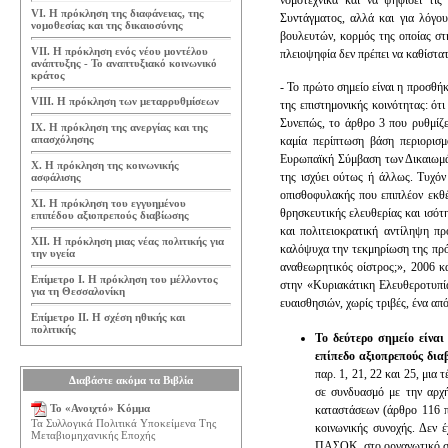
νομοτεχνικά και να ψηφίσει τις
VI. Η πρόκληση της διαφάνειας, της
Συντάγματος, αλλά και για λόγου
νομοθεσίας και της δικαιοσύνης
βουλευτών, κορμός της οποίας σ
VII. Η πρόκληση ενός νέου μοντέλου
πλειοψηφία δεν πρέπει να καθίστατ
ανάπτυξης - Το αναπτυξιακό κοινωνικό
κράτος
- Το πρώτο σημείο είναι η προσθή
VIII. Η πρόκληση των μεταρρυθμίσεων
της επιστημονικής κοινότητας: ότ
Συνεπώς, το άρθρο 3 που ρυθμίζε
IX. Η πρόκληση της ανεργίας και της
απασχόλησης
καμία περίπτωση βάση περιορισ
Ευρωπαϊκή Σύμβαση των Δικαιωμάτ
Χ. Η πρόκληση της κοινωνικής
της ισχύει ούτως ή άλλως. Τυχόν
ασφάλισης
οπισθοφυλακής που επιπλέον εκθέτ
ΧΙ. Η πρόκληση του εγγυημένου
θρησκευτικής ελευθερίας και ισότ
επιπέδου αξιοπρεπούς διαβίωσης
και πολιτειοκρατική αντίληψη πρ
ΧΙΙ. Η πρόκληση μιας νέας πολιτικής για
καλόψυχα την τεκμηρίωση της πρό
την υγεία
αναθεωρητικός οίστρος;», 2006 κ
Επίμετρο Ι. Η πρόκληση του μέλλοντος
στην «Κυριακάτικη Ελευθεροτυπία
για τη Θεσσαλονίκη
ευαισθησιών, χωρίς τριβές, ένα απ
Επίμετρο ΙΙ. Η σχέση ηθικής και
πολιτικής
Το δεύτερο σημείο είνα
επίπεδο αξιοπρεπούς δια
παρ. 1, 21, 22 και 25, μια
Διαβάστε ακόμα τα Βιβλία
σε συνδυασμό με την αρχή
Το «Ανοιχτό» Κόμμα
καταστάσεων (άρθρο 116 π
Τα Συλλογικά Πολιτικά Υποκείμενα Της
κοινωνικής συνοχής. Δεν 
Μεταβιομηχανικής Εποχής
ΠΑΣΟΚ, στο οργανωτικό σχ