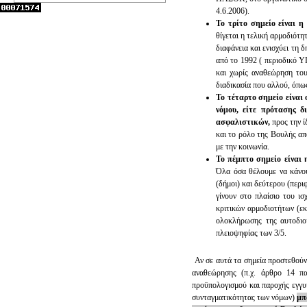
4.6.2006).
Το τρίτο σημείο είναι η
θίγεται η τελική αρμοδιότ
διαφάνεια και ενισχύει τη
από το 1992 ( περιοδικό Υ
και χωρίς αναθεώρηση του
διαδικασία που αλλού, όπω
Το τέταρτο σημείο είναι
νόμου, είτε πρότασης δ
ασφαλιστικών,
προς την 
και το ρόλο της Βουλής απ
με την κοινωνία.
Το πέμπτο σημείο είναι 
Όλα όσα θέλουμε να κάνο
(δήμοι) και δεύτερου (περι
γίνουν στο πλαίσιο του ι
κριτικών αρμοδιοτήτων (εκ
ολοκλήρωσης της αυτοδιο
πλειοψηφίας των 3/5.
Αν σε αυτά τα σημεία προστεθούν 
αναθεώρησης (π.χ. άρθρο 14 πα
προϋπολογισμού και παροχής εγγυ
συνταγματικότητας των νόμων)
μπ