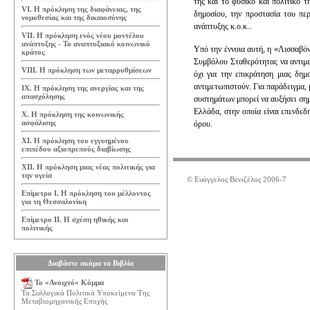
της και το φυσικό και πολιτικό τ
VI. Η πρόκληση της διαφάνειας, της
δημοσίου, την προστασία του πε
νομοθεσίας και της δικαιοσύνης
ανάπτυξης κ.ο.κ..
VII. Η πρόκληση ενός νέου μοντέλου
ανάπτυξης - Το αναπτυξιακό κοινωνικό
Υπό την έννοια αυτή, η «Λισσαβόν
κράτος
Συμβόλου Σταθερότητας να αντιμε
VIII. Η πρόκληση των μεταρρυθμίσεων
όχι για την επικράτηση μιας δημ
αντιμετωπιστούν. Για παράδειγμα,
IX. Η πρόκληση της ανεργίας και της
απασχόλησης
συστημάτων μπορεί να αυξήσει σημ
Ελλάδα, στην οποία είναι επενδε
Χ. Η πρόκληση της κοινωνικής
ασφάλισης
όρου.
ΧΙ. Η πρόκληση του εγγυημένου
επιπέδου αξιοπρεπούς διαβίωσης
ΧΙΙ. Η πρόκληση μιας νέας πολιτικής για
την υγεία
© Ευάγγελος Βενιζέλος 2006-7
Επίμετρο Ι. Η πρόκληση του μέλλοντος
για τη Θεσσαλονίκη
Επίμετρο ΙΙ. Η σχέση ηθικής και
πολιτικής
Διαβάστε ακόμα τα Βιβλία
Το «Ανοιχτό» Κόμμα
Τα Συλλογικά Πολιτικά Υποκείμενα Της
Μεταβιομηχανικής Εποχής