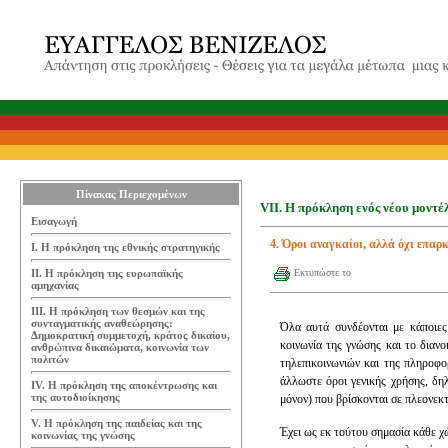
Πίνακας Περιεχομένων
VII. Η πρόκληση ενός νέου μοντέ
Εισαγωγή
4. Όροι αναγκαίοι, αλλά όχι επαρκ
Ι. Η πρόκληση της εθνικής στρατηγικής
ΙΙ. Η πρόκληση της ευρωπαϊκής
Εκτυπώστε το
αμηχανίας
ΙΙΙ. Η πρόκληση των θεσμών και της
συνταγματικής αναθεώρησης:
Όλα αυτά συνδέονται με κάποιες
Δημοκρατική συμμετοχή, κράτος δικαίου,
κοινωνία της γνώσης και το διανο
ανθρώπινα δικαιώματα, κοινωνία των
πολιτών
τηλεπικοινωνιών και της πληροφορι
άλλωστε όροι γενικής χρήσης, δη
IV. Η πρόκληση της αποκέντρωσης και
της αυτοδιοίκησης
μόνον) που βρίσκονται σε πλεονεκ
V. Η πρόκληση της παιδείας και της
Έχει ως εκ τούτου σημασία κάθε χ
κοινωνίας της γνώσης