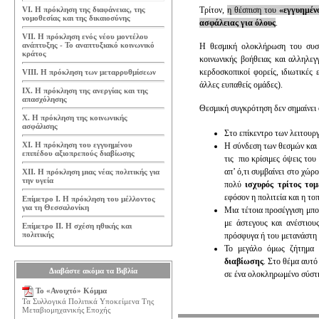
VI. Η πρόκληση της διαφάνειας, της
Τρίτον,
η θέσπιση του
«εγγυημέν
νομοθεσίας και της δικαιοσύνης
ασφάλειας για όλους
.
VII. Η πρόκληση ενός νέου μοντέλου
ανάπτυξης - Το αναπτυξιακό κοινωνικό
Η θεσμική ολοκλήρωση του συστ
κράτος
κοινωνικής βοήθειας και αλληλεγ
κερδοσκοπικοί φορείς, ιδιωτικές ε
VIII. Η πρόκληση των μεταρρυθμίσεων
άλλες ευπαθείς ομάδες).
IX. Η πρόκληση της ανεργίας και της
απασχόλησης
Θεσμική συγκρότηση δεν σημαίνει 
Χ. Η πρόκληση της κοινωνικής
ασφάλισης
Στο επίκεντρο των λειτουρ
ΧΙ. Η πρόκληση του εγγυημένου
Η σύνδεση των θεσμών και 
επιπέδου αξιοπρεπούς διαβίωσης
τις πιο κρίσιμες όψεις του
απ’ ό,τι συμβαίνει στο χώρ
ΧΙΙ. Η πρόκληση μιας νέας πολιτικής για
την υγεία
πολύ
ισχυρός τρίτος τομ
εφόσον η πολιτεία και η το
Επίμετρο Ι. Η πρόκληση του μέλλοντος
για τη Θεσσαλονίκη
Μια τέτοια προσέγγιση μπο
με άστεγους και ανέστιου
Επίμετρο ΙΙ. Η σχέση ηθικής και
πολιτικής
πρόσφυγα ή του μετανάστη 
Το μεγάλο όμως ζήτημα 
διαβίωσης
. Στο θέμα αυτό
Διαβάστε ακόμα τα Βιβλία
σε ένα ολοκληρωμένο σύστη
Το «Ανοιχτό» Κόμμα
Τα Συλλογικά Πολιτικά Υποκείμενα Της
Μεταβιομηχανικής Εποχής