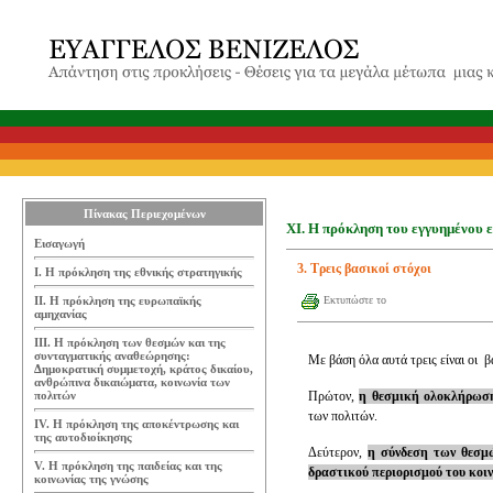
Πίνακας Περιεχομένων
ΧΙ. Η πρόκληση του εγγυημένου 
Εισαγωγή
3. Τρεις βασικοί στόχοι
Ι. Η πρόκληση της εθνικής στρατηγικής
ΙΙ. Η πρόκληση της ευρωπαϊκής
Εκτυπώστε το
αμηχανίας
ΙΙΙ. Η πρόκληση των θεσμών και της
συνταγματικής αναθεώρησης:
Με βάση όλα αυτά τρεις είναι οι β
Δημοκρατική συμμετοχή, κράτος δικαίου,
ανθρώπινα δικαιώματα, κοινωνία των
πολιτών
Πρώτον,
η θεσμική ολοκλήρωση
των πολιτών.
IV. Η πρόκληση της αποκέντρωσης και
της αυτοδιοίκησης
Δεύτερον,
η σύνδεση των θεσμώ
V. Η πρόκληση της παιδείας και της
δραστικού περιορισμού του κοι
κοινωνίας της γνώσης