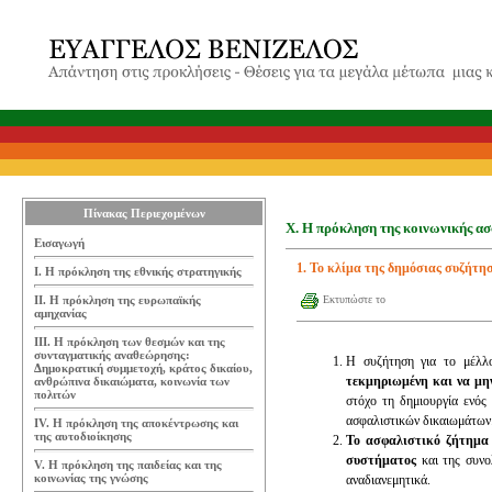
Πίνακας Περιεχομένων
Χ. Η πρόκληση της κοινωνικής α
Εισαγωγή
1. Το κλίμα της δημόσιας συζήτη
Ι. Η πρόκληση της εθνικής στρατηγικής
ΙΙ. Η πρόκληση της ευρωπαϊκής
Εκτυπώστε το
αμηχανίας
ΙΙΙ. Η πρόκληση των θεσμών και της
συνταγματικής αναθεώρησης:
Η συζήτηση για το μέλλο
Δημοκρατική συμμετοχή, κράτος δικαίου,
τεκμηριωμένη και να μην
ανθρώπινα δικαιώματα, κοινωνία των
πολιτών
στόχο τη δημιουργία ενός
ασφαλιστικών δικαιωμάτων
IV. Η πρόκληση της αποκέντρωσης και
της αυτοδιοίκησης
Το ασφαλιστικό ζήτημα 
συστήματος
και της συνο
V. Η πρόκληση της παιδείας και της
κοινωνίας της γνώσης
αναδιανεμητικά.