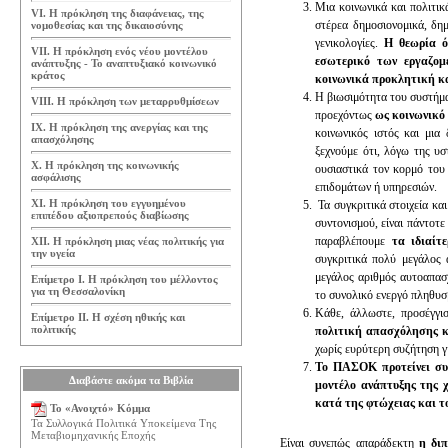
Μια κοινωνικά και πολιτικ
VI. Η πρόκληση της διαφάνειας, της
στέρεα δημοσιονομικά, δημ
νομοθεσίας και της δικαιοσύνης
γενικολογίες.
Η θεωρία ό
VII. Η πρόκληση ενός νέου μοντέλου
εσωτερικό των εργαζομ
ανάπτυξης - Το αναπτυξιακό κοινωνικό
κράτος
κοινωνικά προκλητική κ
Η βιωσιμότητα του συστήμα
VIII. Η πρόκληση των μεταρρυθμίσεων
προεχόντως
ως κοινωνικό
IX. Η πρόκληση της ανεργίας και της
κοινωνικός ιστός και μια
απασχόλησης
ξεχνούμε ότι, λόγω της υ
Χ. Η πρόκληση της κοινωνικής
ουσιαστικά τον κορμό του
ασφάλισης
επιδομάτων ή υπηρεσιών.
ΧΙ. Η πρόκληση του εγγυημένου
Τα συγκριτικά στοιχεία κα
επιπέδου αξιοπρεπούς διαβίωσης
συντονισμού, είναι πάντοτε
παραβλέπουμε
τα ιδιαίτ
ΧΙΙ. Η πρόκληση μιας νέας πολιτικής για
την υγεία
συγκριτικά πολύ μεγάλος
μεγάλος αριθμός αυτοαπασ
Επίμετρο Ι. Η πρόκληση του μέλλοντος
για τη Θεσσαλονίκη
το συνολικό ενεργό πληθυσ
Κάθε, άλλωστε, προσέγγισ
Επίμετρο ΙΙ. Η σχέση ηθικής και
πολιτικής
πολιτική απασχόλησης 
χωρίς ευρύτερη συζήτηση γι
Το ΠΑΣΟΚ προτείνει σ
Διαβάστε ακόμα τα Βιβλία
μοντέλο ανάπτυξης της 
κατά της φτώχειας και τ
Το «Ανοιχτό» Κόμμα
Τα Συλλογικά Πολιτικά Υποκείμενα Της
Μεταβιομηχανικής Εποχής
Είναι συνεπώς απαράδεκτη
η δι